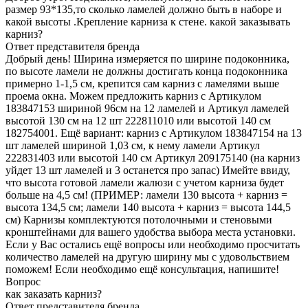
размер 93*135,то сколько ламелей должно быть в наборе и
какой высоты .Крепление карниза к стене. какой заказывать
карниз?
Ответ представителя бренда
Добрый день! Ширина измеряется по ширине подоконника,
по высоте ламели не должны достигать конца подоконника
примерно 1-1,5 см, крепится сам карниз с ламелями выше
проема окна. Можем предложить карниз с Артикулом
183847153 шириной 96см на 12 ламелей и Артикул ламелей
высотой 130 см на 12 шт 222811010 или высотой 140 см
182754001. Ещё вариант: карниз с Артикулом 183847154 на 13
шт ламелей шириной 1,03 см, к нему ламели Артикул
222831403 или высотой 140 см Артикул 209175140 (на карниз
уйдет 13 шт ламелей и 3 останется про запас) Имейте ввиду,
что высота готовой ламели жалюзи с учетом карниза будет
больше на 4,5 см! (ПРИМЕР: ламели 130 высота + карниз =
высота 134,5 см; ламели 140 высота + карниз = высота 144,5
см) Карнизы комплектуются потолочными и стеновыми
кронштейнами для вашего удобства выбора места установки.
Если у Вас остались ещё вопросы или необходимо просчитать
количество ламелей на другую ширину мы с удовольствием
поможем! Если необходимо ещё консультация, напишите!
Вопрос
как заказать карниз?
Ответ представителя бренда