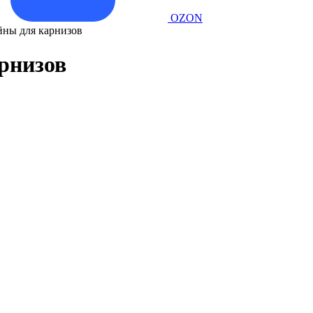
OZON
йны для карнизов
рнизов