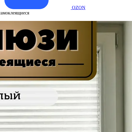
OZON
самоклеящиеся