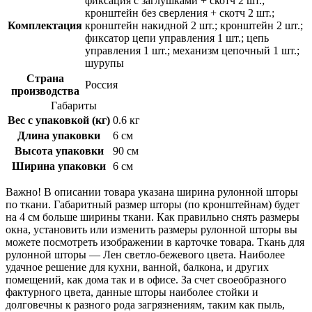
фиксация с заглушками + скотч 2 шт.;
кронштейн без сверления + скотч 2 шт.;
Комплектация
кронштейн накидной 2 шт.; кронштейн 2 шт.;
фиксатор цепи управления 1 шт.; цепь
управления 1 шт.; механизм цепочный 1 шт.;
шурупы
Страна
Россия
производства
Габариты
Вес с упаковкой (кг)
0.6 кг
Длина упаковки
6 см
Высота упаковки
90 см
Ширина упаковки
6 см
Важно! В описании товара указана ширина рулонной шторы
по ткани. Габаритный размер шторы (по кронштейнам) будет
на 4 см больше ширины ткани. Как правильно снять размеры
окна, установить или изменить размеры рулонной шторы вы
можете посмотреть изображении в карточке товара. Ткань для
рулонной шторы — Лен светло-бежевого цвета. Наиболее
удачное решение для кухни, ванной, балкона, и других
помещений, как дома так и в офисе. За счет своеобразного
фактурного цвета, данные шторы наиболее стойки и
долговечны к разного рода загрязнениям, таким как пыль,